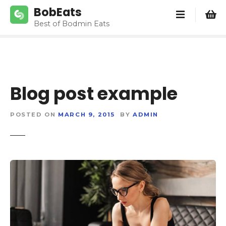
S
BobEats
k
Best of Bodmin Eats
i
p
t
o
c
Blog post example
o
n
t
POSTED ON
MARCH 9, 2015
BY
ADMIN
e
n
t