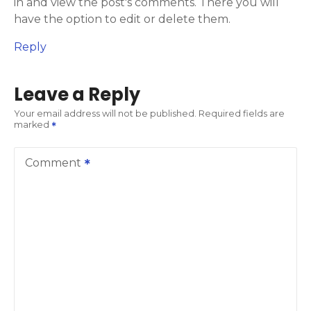
a
in and view the post's comments. There you will
have the option to edit or delete them.
t
Reply
i
o
Leave a Reply
n
Your email address will not be published.
Required fields are
marked
Comment