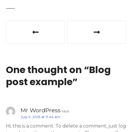
P
o
s
t
One thought on “
Blog
n
post example
”
a
v
i
Mr WordPress
says:
July 9, 2013 at 11:44 am
g
Hi, this is a comment. To delete a comment, just log